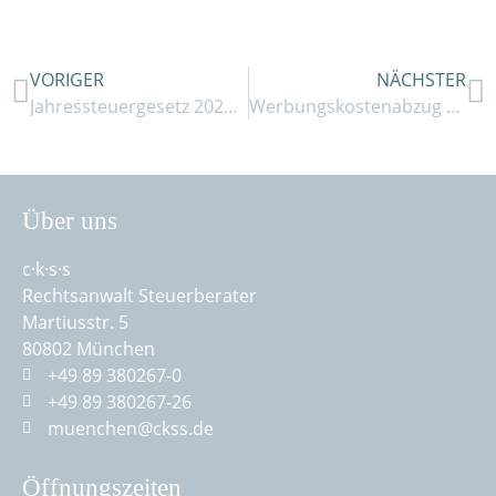
VORIGER
NÄCHSTER
Jahressteuergesetz 2026: Zwischen KI-Revolution und Zinsanpassung
Werbungskostenabzug bei Renovierungspflicht im Immobilienvertrag
Über uns
c·k·s·s
Rechtsanwalt Steuerberater
Martiusstr. 5
80802 München
+49 89 380267-0
+49 89 380267-26
muenchen@ckss.de
Öffnungszeiten