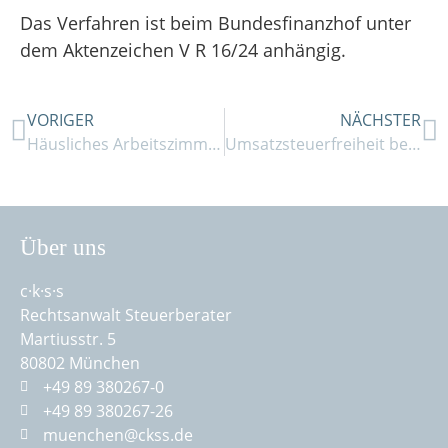
Das Verfahren ist beim Bundesfinanzhof unter
dem Aktenzeichen V R 16/24 anhängig.
VORIGER
NÄCHSTER
Häusliches Arbeitszimmer oder lieber Homeoffice-Pauschale?
Umsatzsteuerfreiheit bei innergemeinschaftlichen Lieferungen
Über uns
c·k·s·s
Rechtsanwalt Steuerberater
Martiusstr. 5
80802 München
+49 89 380267-0
+49 89 380267-26
muenchen@ckss.de