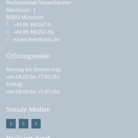
Rechtsanwalt Steuerberater
Martiusstr. 5
80802 München
+49 89 380267-0
+49 89 380267-26
muenchen@ckss.de
Öffnungszeiten
Montag bis Donnerstag
von 08.00 bis 17.00 Uhr
Freitag
von 08.00 bis 15.00 Uhr
Soziale Medien